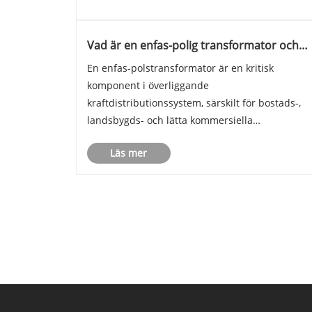
Vad är en enfas-polig transformator och
hur fungerar den i kraftdistribution
En enfas-polstransformator är en kritisk
komponent i överliggande
kraftdistributionssystem, särskilt för bostads-,
landsbygds- och lätta kommersiella
tillämpningar. Den här artikeln ger en
Läs mer
omfattande förklaring av vad en enfas-
polmonterad transformator är, hur den
fungerar, dess struktur, specifikat......