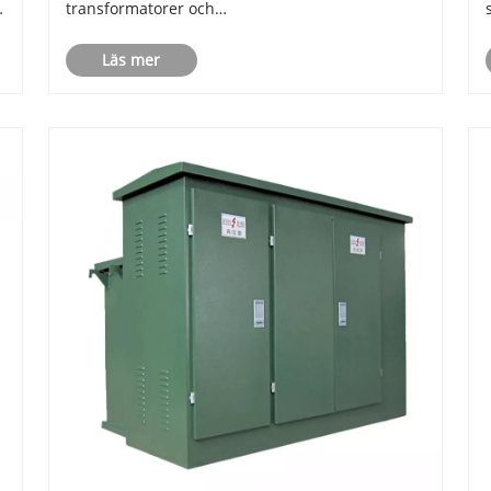
transformatorer och
lågspänningsdistributionsutrustning i en enda
Läs mer
sluten enhet. Används i stor utsträckning i
.
stadsinfrastruktur, industrizoner, projekt för
förnybar energi och komm......