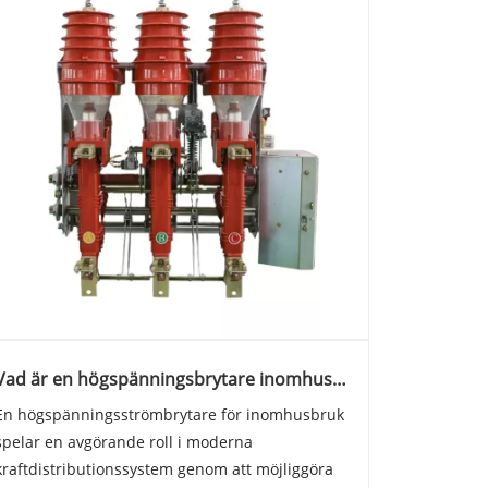
Vad är en högspänningsbrytare inomhus
och hur fungerar den i moderna
En högspänningsströmbrytare för inomhusbruk
kraftdistributionssystem
spelar en avgörande roll i moderna
kraftdistributionssystem genom att möjliggöra