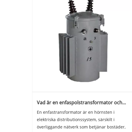
Vad är en enfaspolstransformator och
varför är den nödvändig för modern
En enfastransformator är en hörnsten i
kraftdistribution
elektriska distributionssystem, särskilt i
överliggande nätverk som betjänar bostäder,