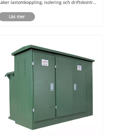
säker lastomkoppling, isolering och driftskontroll
i mellan- och högspänningsmiljöer. Den här
Läs mer
djupgående guiden förklarar hur
högspänningsströmbrytare inomhus fungerar,
deras ......