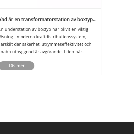
Vad är en transformatorstation av boxtyp
och varför är det det smarta valet för
En understation av boxtyp har blivit en viktig
modern kraftdistribution
lösning i moderna kraftdistributionssystem,
särskilt där säkerhet, utrymmeseffektivitet och
snabb utbyggnad är avgörande. I den här
djupgående guiden kommer jag att förklara vad
Läs mer
en understation av boxtyp är, hur den fungerar,
dess kärnkomponenter, förde......