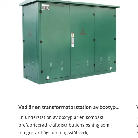
Vad är en transformatorstation av boxtyp
och hur fungerar den i modern
En understation av boxtyp är en kompakt,
kraftdistribution
prefabricerad kraftdistributionslösning som
integrerar högspänningsställverk,