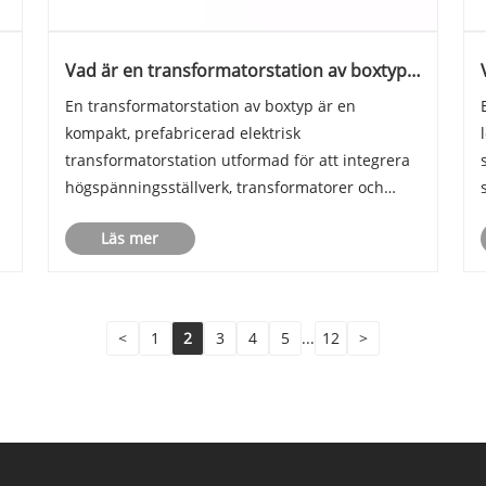
Vad är en transformatorstation av boxtyp
och hur fungerar den i modern
En transformatorstation av boxtyp är en
kraftdistribution
kompakt, prefabricerad elektrisk
transformatorstation utformad för att integrera
högspänningsställverk, transformatorer och
lågspänningsdistributionsutrustning i en enda
Läs mer
sluten enhet. Används i stor utsträckning i
urban infrastruktur, industrianläggningar,
pro......
<
1
2
3
4
5
...
12
>