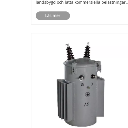
landsbygd och lätta kommersiella belastningar.
Den här typen av transformatorer, monterade
Läs mer
direkt på elstolpar, minskar effektivt
högspänningselen till säkra, användbara lågs.....