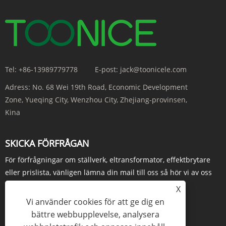
Tel:
+86-13989779778
E-post:
jack@toonicele.com
Adress:
No. 68 Wei 19th Road, Economic Development
Zone, Yueqing City, Wenzhou City, Zhejiang-provinsen,
Kina
SKICKA FÖRFRÅGAN
För förfrågningar om ställverk, eltransformator, effektbrytare
eller prislista, vänligen lämna din mail till oss så hör vi av oss
inom 24 timmar.
X
Vi använder cookies för att ge dig en
FÖRFRÅGAN NU
bättre webbupplevelse, analysera